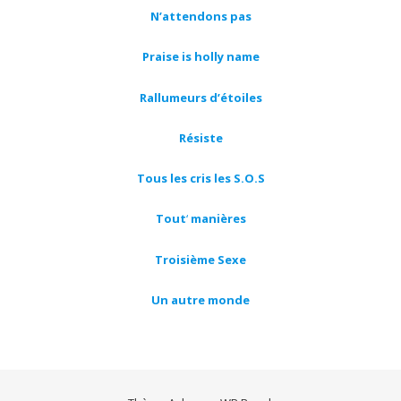
N’attendons pas
Praise is holly name
Rallumeurs
d’étoiles
Résiste
Tous les cris les S.O.S
Tout
‘
manières
Troisième Sexe
Un autre monde