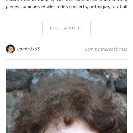
pièces comiques et aller à des concerts, pétanque, football
LIRE LA SUITE
sur
admin2105
Commentaires fermés